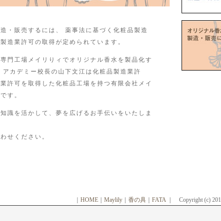
造・販売するには、 薬事法に基づく化粧品製造
品製造業許可の取得が定められています。
り専門工場メイリりィでオリジナル香水を製品化す
 アカデミー校長の山下文江は化粧品製造業許
売業許可を取得した化粧品工場を持つ有限会社メイ
役です。
だ知識を活かして、夢を広げるお手伝いをいたしま
合わせください。
｜
HOME
｜
Maylily
｜
香の具
｜
FATA
｜ Copyright (c) 2010