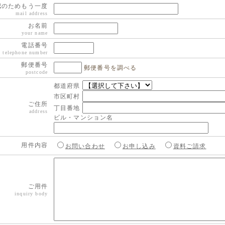
認のためもう一度
mail address
お名前
your name
電話番号
telephone number
郵便番号
郵便番号を調べる
postcode
都道府県
市区町村
ご住所
丁目番地
address
ビル・マンション名
用件内容
お問い合わせ
お申し込み
資料ご請求
！
ご用件
inquiry body